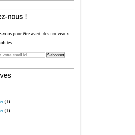
ez-nous !
vous pour être averti des nouveaux
publiés.
ives
er
(1)
er
(1)