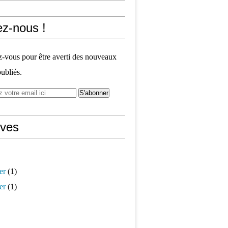
ez-nous !
vous pour être averti des nouveaux
publiés.
ives
er
(1)
er
(1)