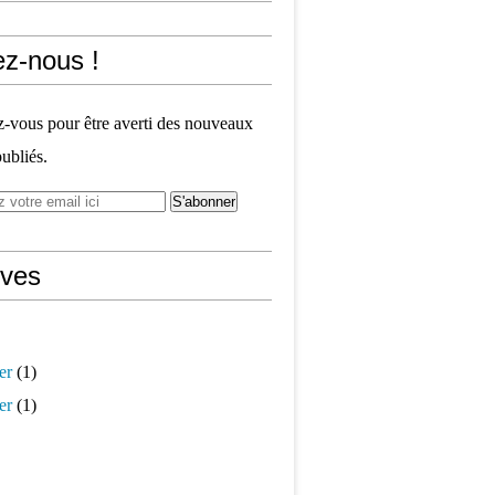
ez-nous !
vous pour être averti des nouveaux
publiés.
ives
er
(1)
er
(1)