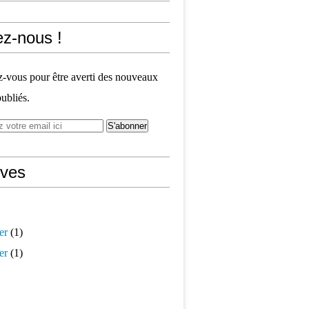
ez-nous !
vous pour être averti des nouveaux
publiés.
ives
er
(1)
er
(1)