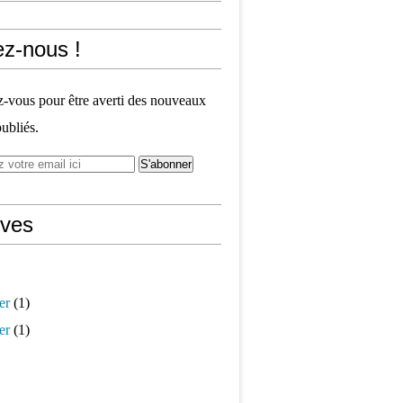
ez-nous !
vous pour être averti des nouveaux
publiés.
ives
er
(1)
er
(1)