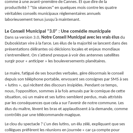
comme à une avant-première de Cannes. Et que dire de la
productivité ? "Six séances" en quelques mois contre les quatre
véritables conseils municipaux réglementaires annuels
laborieusement tenus jusqu’à maintenant.
Le Conseil Municipal "3.0" : Une comédie municipale
Dans sa version 3.0,
Notre Conseil Municipal avec les vrais élus
du
Duboskistan vire à la farce. Les élus de la majorité se lancent dans des
présentations délirantes où décisions locales et enjeux mondiaux
s'entremêlent. On s’attend presque à voir des antennes satellites
surgir pour « anticiper » les bouleversements planétaires.
Le maire, fatigué de ses bourdes verbales, gère désormais le conseil
depuis son téléphone portable, envoyant ses consignes par SMS à ses
« lutins », qui récitent des discours insipides. Pendant ce temps,
nous, l'opposition, sommes à la fois amusés par le comique de cette
situation, où un maire et ses lutins semblent perdus, mais attristés
par les conséquences que cela a sur l'avenir de notre commune. Les
élus du maître, lèvent les bras et applaudissent à la demande, comme
contrôlés par une télécommande magique.
Le clou du spectacle ? L’un des lutins, un élu zélé, expliquant que ses
collègues préfèrent les réunions en journée « car ça compte pour