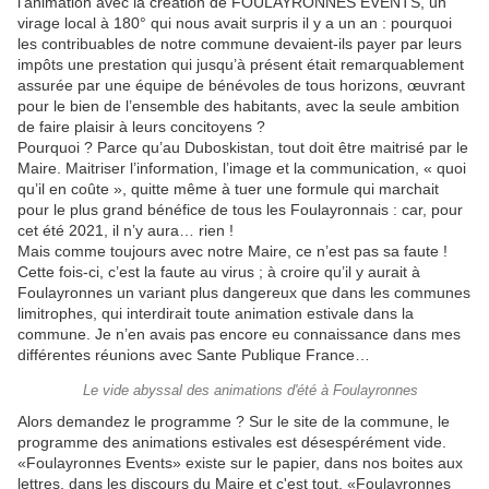
l’animation avec la création de FOULAYRONNES EVENTS, un
virage local à 180° qui nous avait surpris il y a un an : pourquoi
les contribuables de notre commune devaient-ils payer par leurs
impôts une prestation qui jusqu’à présent était remarquablement
assurée par une équipe de bénévoles de tous horizons, œuvrant
pour le bien de l’ensemble des habitants, avec la seule ambition
de faire plaisir à leurs concitoyens ?
Pourquoi ? Parce qu’au Duboskistan, tout doit être maitrisé par le
Maire. Maitriser l’information, l’image et la communication, « quoi
qu’il en coûte », quitte même à tuer une formule qui marchait
pour le plus grand bénéfice de tous les Foulayronnais : car, pour
cet été 2021, il n’y aura… rien !
Mais comme toujours avec notre Maire, ce n’est pas sa faute !
Cette fois-ci, c’est la faute au virus ; à croire qu’il y aurait à
Foulayronnes un variant plus dangereux que dans les communes
limitrophes, qui interdirait toute animation estivale dans la
commune. Je n’en avais pas encore eu connaissance dans mes
différentes réunions avec Sante Publique France…
Le vide abyssal des animations d'été à Foulayronnes
Alors demandez le programme ? Sur le site de la commune, le
programme des animations estivales est désespérément vide.
«Foulayronnes Events» existe sur le papier, dans nos boites aux
lettres, dans les discours du Maire et c'est tout. «Foulayronnes